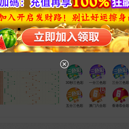
【
技巧
】
时时彩投注技巧与攻略：四种实战直选杀号技巧
【
新闻
】
中秋节走亲戚 重庆小伙收获福彩3D大奖18万元
【
新闻
】
精准倍投 临夏忠实彩民喜获福彩3D大奖71万元
【
新闻
】
90后小伙半年只买了两回彩票 第二回就中574万
【
新闻
】
豪爽！投"时时彩"全天96期幸运收获大奖
【
技巧
】
11选5投注技巧攻略：可巧妙应用重号投注法
走势图
30秒三色彩
一分三色彩
三分三色
五分三色彩
澳门六合彩
香港⑥合