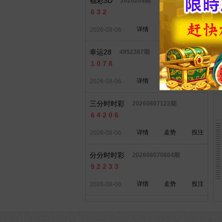
福彩3D
2026208
期
6
3
2
详情
走势
投注
2026-08-06
幸运28
4952387
期
1
0
7
8
详情
走势
投注
2026-08-06
三分时时彩
20260807122
期
6
4
2
0
6
详情
走势
投注
2026-08-06
分分时时彩
202608070604
期
9
2
2
3
3
详情
走势
投注
2026-08-06