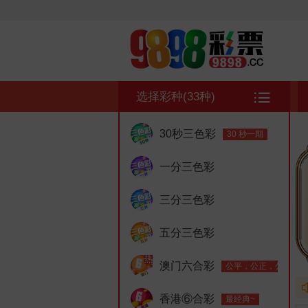
选择彩种(
33
种)
30秒三色彩
30 秒一期
一分三色彩
三分三色彩
五分三色彩
澳门六合彩
公平，公正，公开
香港⑥合彩
最经典~